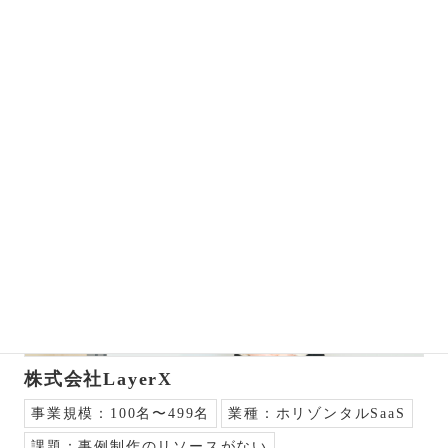
2022年から本格的にマーケティング施策を展開する中で、お客
さまから求められることが多かったコンテンツが導入事例だと
いう。導入事例の制作に注力することになった印刷業界ならで
はの背景や抱えていた課題、そしてモジカク社との取り組みに
ついてお話を伺った。
株式会社LayerX
事業規模：
100名〜499名
業種：
ホリゾンタルSaaS
課題：
事例制作のリソースがない