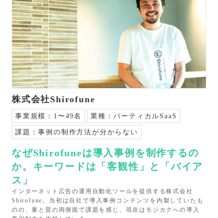
株式会社Shirofune
事業規模：
1〜49名
業種：
バーティカルSaaS
課題：
事例の制作方法が分からない
なぜShirofuneは導入事例を制作するの
か。キーワードは「客観性」と「バイア
ス」
インターネット広告の運用自動化ツールを提供する株式会社
Shirofune。当初は自社で導入事例コンテンツを内製していたも
のの、量と質の両側面で課題を感じ、現在はモジカクへの導入