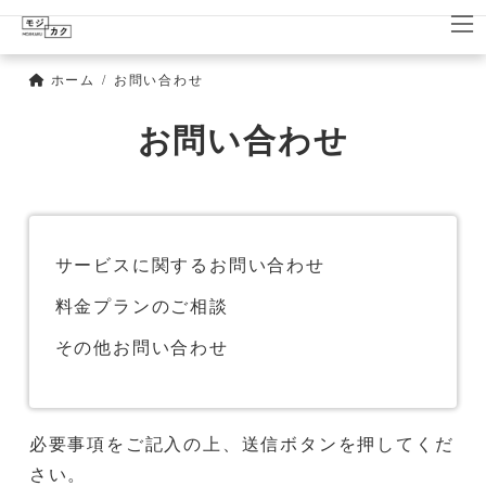
コ
ナ
ン
ビ
テ
ゲ
ン
ー
ホーム
お問い合わせ
ツ
シ
へ
ョ
お問い合わせ
ス
ン
キ
に
ッ
移
プ
動
サービスに関するお問い合わせ
料金プランのご相談
その他お問い合わせ
必要事項をご記入の上、送信ボタンを押してくだ
さい。