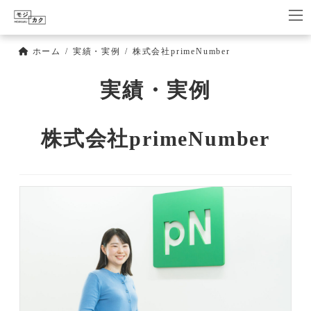
コ
ナ
ン
ビ
テ
ゲ
ン
ー
ホーム
実績・実例
株式会社primeNumber
ツ
シ
へ
ョ
実績・実例
ス
ン
キ
に
ッ
移
株式会社primeNumber
プ
動