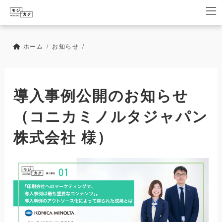
コ
ナ
ン
ビ
テ
ゲ
ン
ー
ツ
シ
ホーム
お知らせ
へ
ョ
ス
ン
キ
に
ッ
移
導入事例公開のお知らせ
プ
動
（コニカミノルタジャパン
株式会社 様）