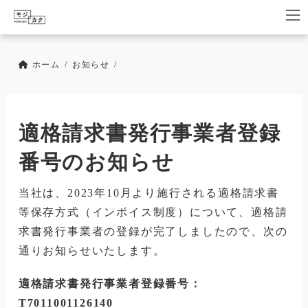
コ
ナ
ン
ビ
テ
ゲ
ン
ー
ツ
シ
ホーム
お知らせ
へ
ョ
ス
ン
キ
に
ッ
移
適格請求書発行事業者登録
プ
動
番号のお知らせ
当社は、2023年10月より施行される適格請求書
等保存方式（インボイス制度）について、適格請
求書発行事業者の登録が完了しましたので、次の
通りお知らせいたします。
適格請求書発行事業者登録番号：
T7011001126140