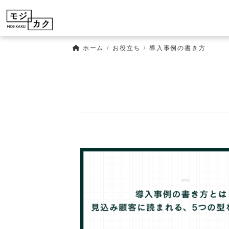
コ
ナ
ン
ビ
テ
ゲ
ン
ー
ツ
シ
ホーム
お役立ち
導入事例の書き方
へ
ョ
ス
ン
キ
に
ッ
移
プ
動