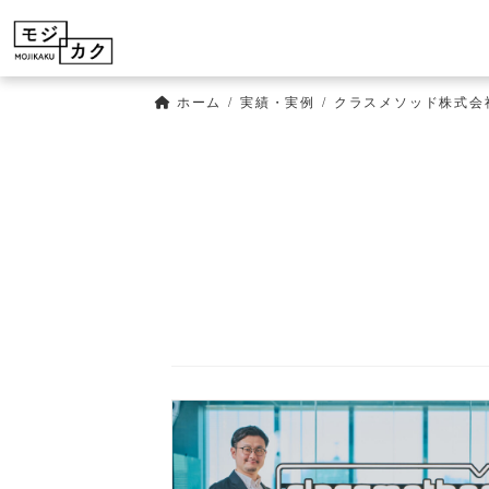
コ
ナ
ン
ビ
テ
ゲ
ン
ー
ツ
シ
ホーム
実績・実例
クラスメソッド株式会
へ
ョ
ス
ン
キ
に
ッ
移
プ
動